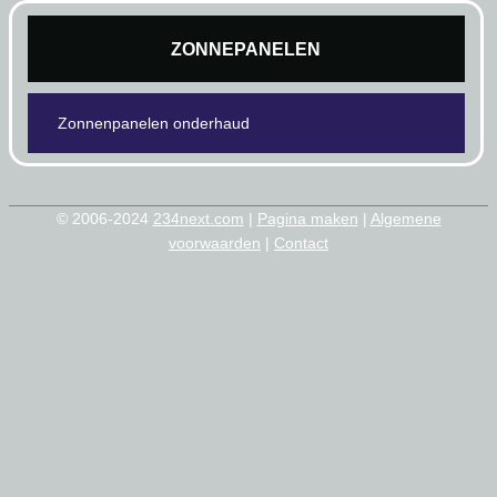
ZONNEPANELEN
Zonnenpanelen onderhaud
© 2006-2024
234next.com
|
Pagina maken
|
Algemene
voorwaarden
|
Contact